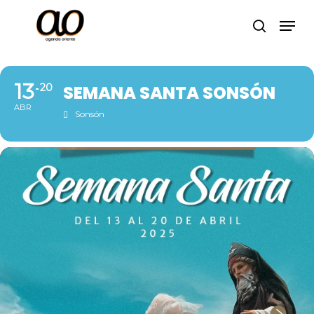
Skip
Men
to
search
Close
main
Menu
content
13
20
SEMANA SANTA SONSÓN
ABR
Sonsón