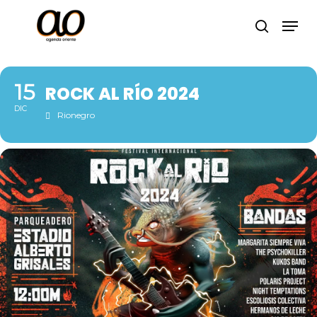
Skip
Men
to
search
Close
main
Menu
content
15
ROCK AL RÍO 2024
DIC
Rionegro