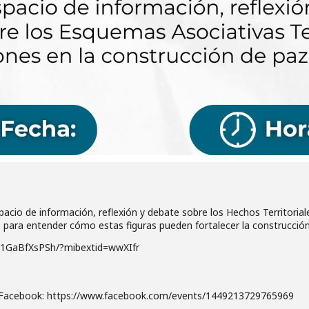
spacio de información, reflexión y debate sobre los Hechos Territoria
e para entender cómo estas figuras pueden fortalecer la construcción 
/1GaBfXsPSh/?mibextid=wwXIfr
de Facebook: https://www.facebook.com/events/1449213729765969