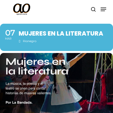
Skip
Men
to
search
Close
main
Menu
content
07
MUJERES EN LA LITERATURA
MAR
Rionegro