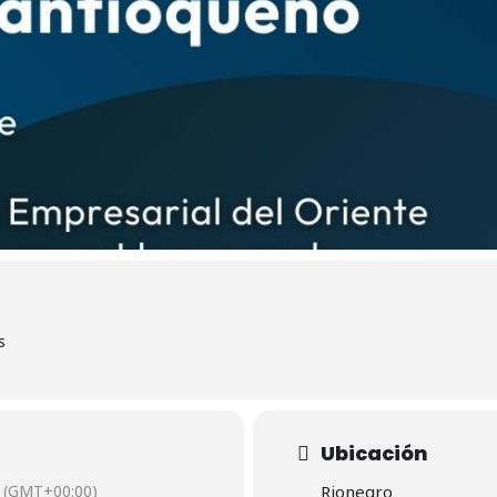
s
Ubicación
(GMT+00:00)
Rionegro