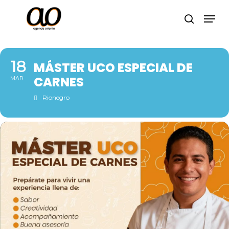
Skip
Men
to
search
Close
main
Menu
content
18
MÁSTER UCO ESPECIAL DE
CARNES
MAR
Rionegro