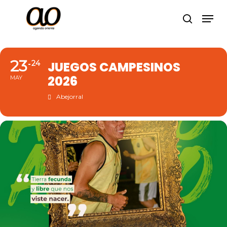
Skip
Men
to
search
Close
main
Menu
content
23
24
JUEGOS CAMPESINOS
2026
MAY
Abejorral