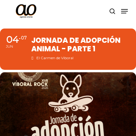
Skip
Men
to
search
Close
main
Menu
content
04
07
JORNADA DE ADOPCIÓN
ANIMAL - PARTE 1
JUN
El Carmen de Viboral