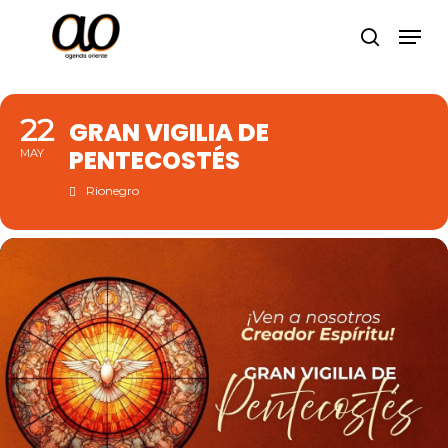
Skip
Men
to
search
Close
main
Menu
content
22
GRAN VIGILIA DE
PENTECOSTÉS
MAY
Rionegro