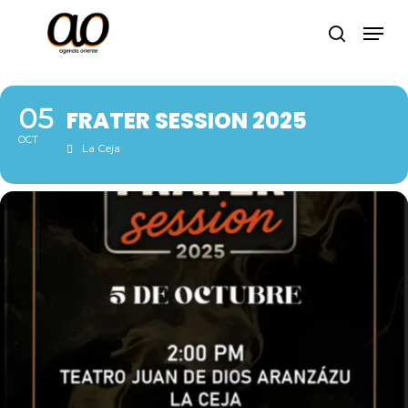
Skip
Men
to
search
Close
main
Menu
content
05
FRATER SESSION 2025
OCT
La Ceja