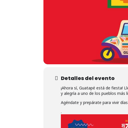
Detalles del evento
¡Ahora sí, Guatapé está de fiesta! L
y alegría a uno de los pueblos más 
Agéndate y prepárate para vivir días
.
Hit enter to search or ESC to close