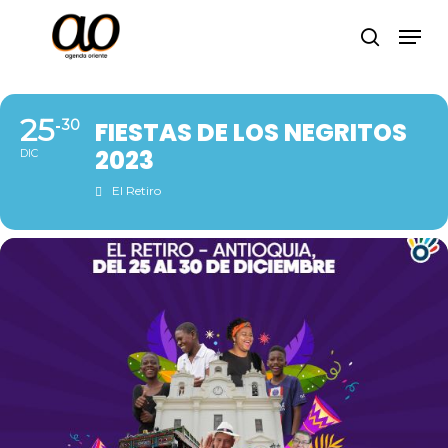
Skip
Men
to
search
Close
main
Menu
content
25
30
FIESTAS DE LOS NEGRITOS
2023
DIC
El Retiro