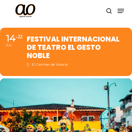
Skip
Men
to
search
Close
main
Menu
content
14
22
FESTIVAL INTERNACIONAL
DE TEATRO EL GESTO
JUL
NOBLE
El Carmen de Viboral