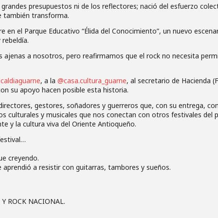
 grandes presupuestos ni de los reflectores; nació del esfuerzo colec
te también transforma.
 en el Parque Educativo “Élida del Conocimiento”, un nuevo escenari
 rebeldía.
s ajenas a nosotros, pero reafirmamos que el rock no necesita permi
caldiaguarne
, a la
@casa.cultura_guarne
, al secretario de Hacienda (
on su apoyo hacen posible esta historia.
irectores, gestores, soñadores y guerreros que, con su entrega, co
 culturales y musicales que nos conectan con otros festivales del 
e y la cultura viva del Oriente Antioqueño.
estival…
ue creyendo.
 aprendió a resistir con guitarras, tambores y sueños.
A Y ROCK NACIONAL.