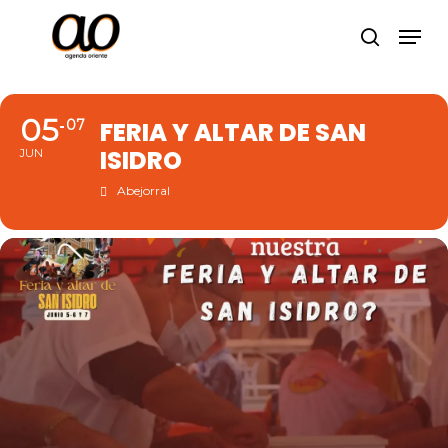
Skip
Men
to
search
Close
main
Menu
content
05
07
FERIA Y ALTAR DE SAN
ISIDRO
JUN
Abejorral