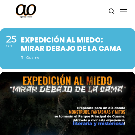
Skip
Men
to
search
Close
main
Menu
content
25
EXPEDICIÓN AL MIEDO:
MIRAR DEBAJO DE LA CAMA
OCT
Guarne