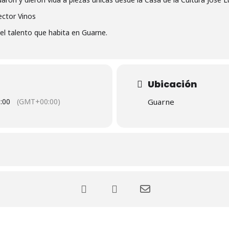
ector Vinos
l talento que habita en Guarne.
Ubicación
:00
(GMT+00:00)
Guarne