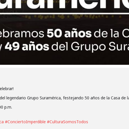
elebrar!
 del legendario Grupo Suramérica, festejando 50 años de la Casa de la
00 p.m.
ca
#ConciertoImperdible
#CulturaSomosTodos