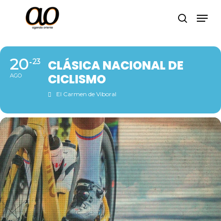
Skip
Men
to
search
Close
main
Menu
content
20
23
CLÁSICA NACIONAL DE
CICLISMO
AGO
El Carmen de Viboral