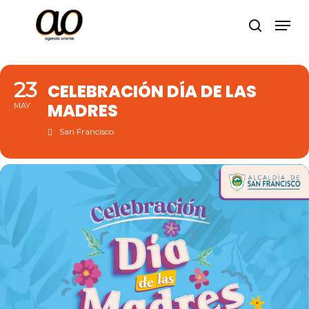
Skip
Men
to
search
Close
main
Menu
content
23
CELEBRACIÓN DÍA DE LAS
MADRES
MAY
San Francisco