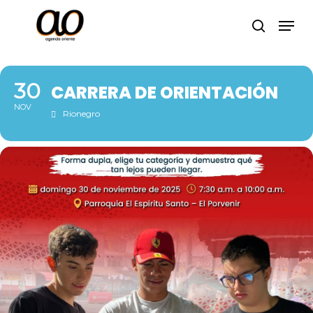
Skip
Men
to
search
Close
main
Menu
content
30
CARRERA DE ORIENTACIÓN
NOV
Rionegro