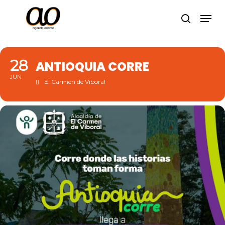
Skip
Men
to
search
Close
main
Menu
content
28
ANTIOQUIA CORRE
JUN
El Carmen de Viboral