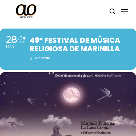
Skip
Men
to
search
Close
main
Menu
content
28
04
49º FESTIVAL DE MÚSICA
ABR
RELIGIOSA DE MARINILLA
MAR
Marinilla