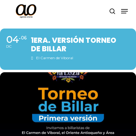
Skip
Men
to
search
Close
main
Menu
content
04
06
1ERA. VERSIÓN TORNEO
DE BILLAR
DIC
El Carmen de Viboral