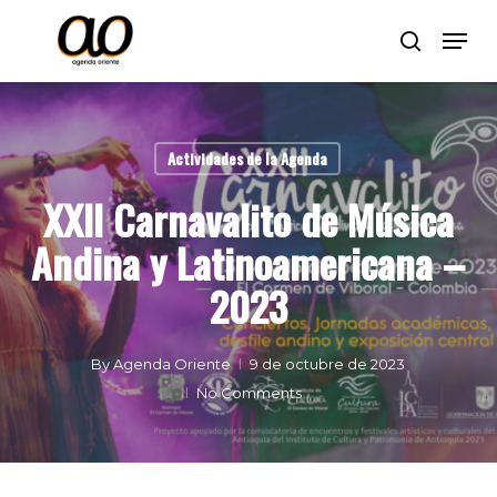
Skip
Men
to
search
Close
main
Menu
content
Actividades de la Agenda
XXII Carnavalito de Música
Andina y Latinoamericana –
2023
By
Agenda Oriente
9 de octubre de 2023
No Comments