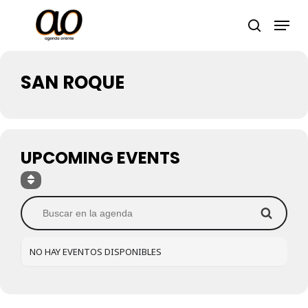
Skip
Men
to
search
Close
main
Menu
content
SAN ROQUE
UPCOMING EVENTS
NO HAY EVENTOS DISPONIBLES