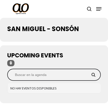
Skip
Men
to
search
Close
main
Menu
content
SAN MIGUEL - SONSÓN
UPCOMING EVENTS
NO HAY EVENTOS DISPONIBLES