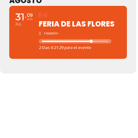
AGOSTO
31
09
AGO
FERIA DE LAS FLORES
JUL
Medellín
2 Dias 6:21:29 para el evento